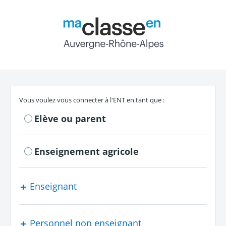
Return to the authe
S'authentifier en tant que
Vous voulez vous connecter à l'ENT en tant que :
Elève ou parent
Enseignement agricole
Enseignant
Personnel non enseignant