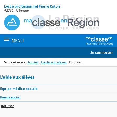
Panneau de gestion des cookies
Lycée professionnel Pierre Coton
Menu de la rubrique
Contenu
42510 - Néronde
MENU
Se connecter
Vous êtes ici :
Accueil
›
L'aide aux élèves
›
Bourses
L'aide aux élèves
Equipe médico-sociale
Fonds social
Bourses