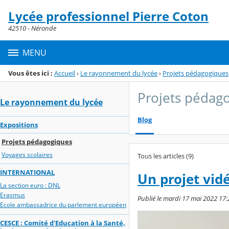
Panneau de gestion des cookies
Lycée professionnel Pierre Coton
Menu de la rubrique
Contenu
42510 - Néronde
MENU
Vous êtes ici :
Accueil
›
Le rayonnement du lycée
›
Projets pédagogiques
Projets pédag
Le rayonnement du lycée
Blog
Expositions
Projets pédagogiques
Voyages scolaires
Tous les articles (9)
INTERNATIONAL
Un projet vidé
La section euro : DNL
Erasmus
Publié le mardi 17 mai 2022 17:2
Ecole ambassadrice du parlement européen
CESCE : Comité d'Education à la Santé,