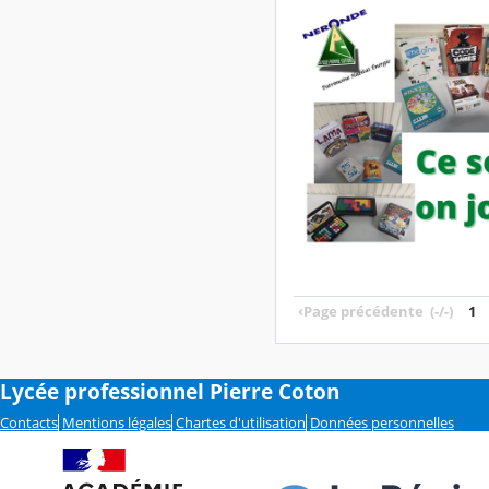
‹
Page précédente
(-/-)
1
Lycée professionnel Pierre Coton
Contacts
Mentions légales
Chartes d'utilisation
Données personnelles