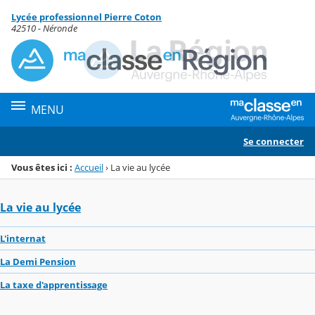
Panneau de gestion des cookies
Lycée professionnel Pierre Coton
Menu de la rubrique
Contenu
42510 - Néronde
MENU
Se connecter
Vous êtes ici :
Accueil
›
La vie au lycée
La vie au lycée
L'internat
La Demi Pension
La taxe d'apprentissage