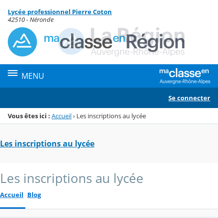
Panneau de gestion des cookies
Lycée professionnel Pierre Coton
Menu de la rubrique
Contenu
42510 - Néronde
MENU
Se connecter
Vous êtes ici :
Accueil
›
Les inscriptions au lycée
Les inscriptions au lycée
Les inscriptions au lycée
Accueil
Blog