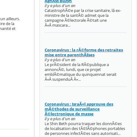
AgnÃšs Buzyn
il y a plus d'un an
CatastrophÃ©e par la crise sanitaire, lâ ex-
ministre de la santÃ© admet que la
un ailleurs.
campagne Ã©lectorale Ã©tait une
ire de la
Â«Â mascara...
anité et
Coronavirus : la rÃ©forme des retraites
mise entre parenthÃšses
il y a plus d'un an
Le prÃ©sident de la RÃ©publique a
annoncÃ©, lundi, que ce projet
emblÃ©matique du quinquennat serait
Â«Â suspenduÂ Â»...
Coronavirus : IsraÃ«l approuve des
mÃ©thodes de surveillance
Ã©lectronique de masse
il y a plus d'un an
Le Shin Beth pourra traquer les donnÃ©es
de localisation des tÃ©lÃ©phones portables
de personnes infectÃ©es sans autorisati...