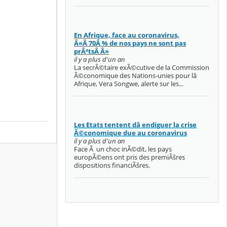
En Afrique, face au coronavirus,
Â«Â 70Â % de nos pays ne sont pas
prÃªtsÂ Â»
il y a plus d'un an
La secrÃ©taire exÃ©cutive de la Commission
Ã©conomique des Nations-unies pour lâ
Afrique, Vera Songwe, alerte sur les...
Les Etats tentent dâ endiguer la crise
Ã©conomique due au coronavirus
il y a plus d'un an
Face Ã un choc inÃ©dit, les pays
europÃ©ens ont pris des premiÃšres
dispositions financiÃšres.