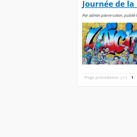
Journée de la 
Par admin pierre-coton, publié 
‹
Page précédente
(-/-)
1