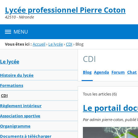
Panneau de gestion des cookies
Lycée professionnel Pierre Coton
Menu de la rubrique
Contenu
42510 - Néronde
MENU
Vous êtes ici :
Accueil
›
Le lycée
›
CDI
›
Blog
CDI
Le lycée
Blog
Agenda
Forum
Chat
Histoire du lycée
Formations
Tous les articles (6)
CDI
Le portail do
Règlement intérieur
Association sportive
Par admin pierre-coton, publié l
Organigramme
Documents à télécharger