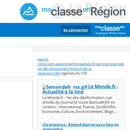
Se connecter
pierre-
coton.ent.auvergnerhonealpes.fr/service/reservati
on-de-ressources/ressources-a-
reserver/cdi/
L'agenda du CDI
Le Monde.fr -
Actualité à la Une
Le Monde.fr - 1er site dâinformation. Les
articles du journal et toute lâactualitÃ© en
continu : International, France, SociÃ©tÃ©,
Economie, Culture, Environnement, Blogs ...
Coronavirus : Roland-Garros aura lieu en
septembre