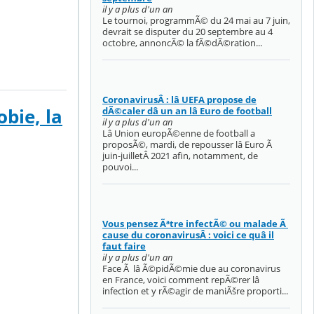
il y a plus d'un an
Le tournoi, programmÃ© du 24 mai au 7 juin,
devrait se disputer du 20 septembre au 4
octobre, annoncÃ© la fÃ©dÃ©ration...
CoronavirusÂ : lâ UEFA propose de
dÃ©caler dâ un an lâ Euro de football
bie, la
il y a plus d'un an
Lâ Union europÃ©enne de football a
proposÃ©, mardi, de repousser lâ Euro Ã
juin-juilletÂ 2021 afin, notamment, de
pouvoi...
Vous pensez Ãªtre infectÃ© ou malade Ã
cause du coronavirusÂ : voici ce quâ il
faut faire
il y a plus d'un an
Face Ã lâ Ã©pidÃ©mie due au coronavirus
en France, voici comment repÃ©rer lâ
infection et y rÃ©agir de maniÃšre proporti...