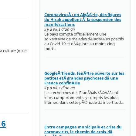
CoronavirusÂ : en AlgÃ©rie, des figures
du Hirak appellent Ã la suspension des
manifestations
il y a plus d'un an
Le pays compte officiellement une
soixantaine de malades dÃ©clarÃ©s positifs
au Covid-19 et dÃ©plore au moins cinq
morts.
a culture (qu'ils
GoogleÂ Trends, fenÃªtre ouverte sur les
petites etÂ grandes psychoses dâ une
France confinÃ©e
il y a plus d'un an
Les recherches des FranÃ§ais rÃ©vÃšlent
leurs comportements, y compris les plus
intimes, dans cette pÃ©riode dâ incertitud...
 6
Entre campagne municipale et crise du
coronavirus, le chemin de croix dâ