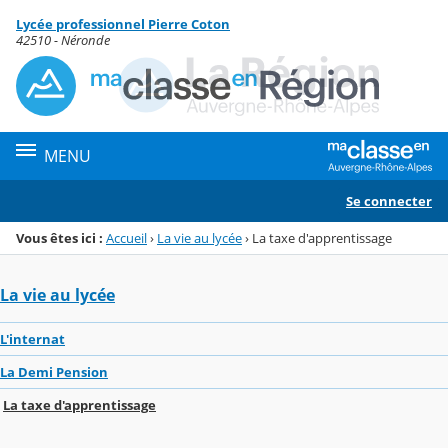
Panneau de gestion des cookies
Lycée professionnel Pierre Coton
Menu de la rubrique
Contenu
42510 - Néronde
MENU
Se connecter
Vous êtes ici :
Accueil
›
La vie au lycée
›
La taxe d'apprentissage
La vie au lycée
L'internat
La Demi Pension
La taxe d'apprentissage