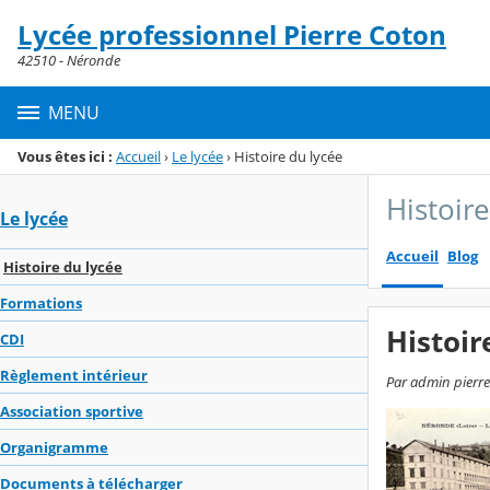
Panneau de gestion des cookies
Lycée professionnel Pierre Coton
Menu de la rubrique
Contenu
42510 - Néronde
MENU
Vous êtes ici :
Accueil
›
Le lycée
›
Histoire du lycée
Histoir
Le lycée
Accueil
Blog
Histoire du lycée
Formations
Histoir
CDI
Règlement intérieur
Par admin pierre
Association sportive
Organigramme
Documents à télécharger