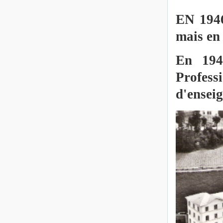
EN 1946
mais en 
En 194
Profess
d'ensei