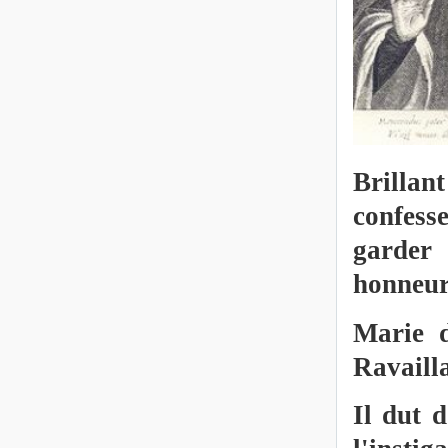
Brillan
confess
garder 
honneur
Marie d
Ravaill
Il dut 