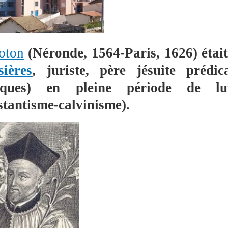
oton
(Néronde, 1564-Paris, 1626)
étai
sières
, juriste, père jésuite préd
iques) en pleine période de lutte
stantisme-calvinisme).