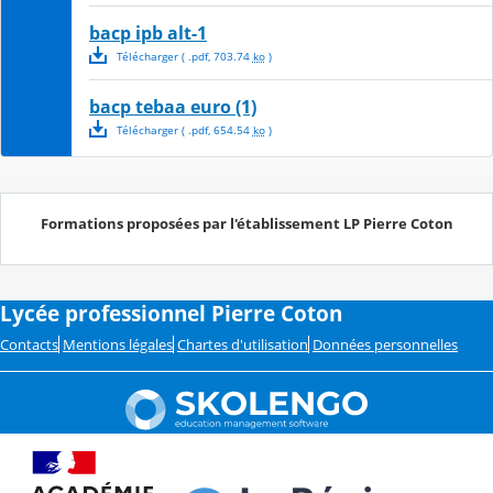
bacp ipb alt-1
Télécharger
( .
pdf
,
703.74
ko
)
bacp tebaa euro (1)
Télécharger
( .
pdf
,
654.54
ko
)
Formations proposées par l'établissement LP Pierre Coton
Lycée professionnel Pierre Coton
Contacts
Mentions légales
Chartes d'utilisation
Données personnelles