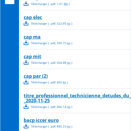
Télécharger
( .
pdf
,
1.01
Mo
)
cap elec
Télécharger
( .
pdf
,
322.85
ko
)
cap ma
Télécharger
( .
pdf
,
399.73
ko
)
cap mit
Télécharger
( .
pdf
,
564.88
ko
)
cap par (2)
Télécharger
( .
pdf
,
460
ko
)
titre_professionnel_technicienne_detudes_du
_2020-11-25
Télécharger
( .
pdf
,
406.14
ko
)
bacp iccer euro
Télécharger
( .
pdf
,
885.23
ko
)