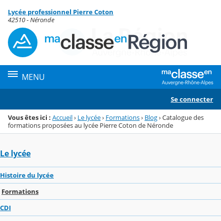
Panneau de gestion des cookies
Lycée professionnel Pierre Coton
Menu de la rubrique
Contenu
42510 - Néronde
MENU
Se connecter
Vous êtes ici :
Accueil
›
Le lycée
›
Formations
›
Blog
›
Catalogue des
formations proposées au lycée Pierre Coton de Néronde
Le lycée
Histoire du lycée
Formations
CDI