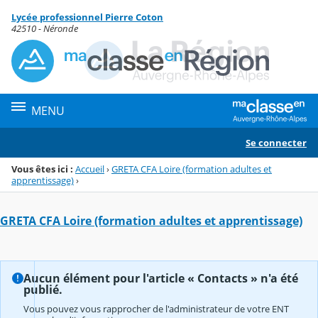
Panneau de gestion des cookies
Lycée professionnel Pierre Coton
Menu de la rubrique
Contenu
42510 - Néronde
MENU
Se connecter
Vous êtes ici :
Accueil
›
GRETA CFA Loire (formation adultes et
apprentissage)
›
GRETA CFA Loire (formation adultes et apprentissage)
Aucun élément pour l'article « Contacts » n'a été
publié.
Vous pouvez vous rapprocher de l'administrateur de votre ENT