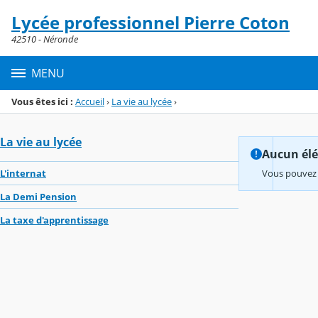
Panneau de gestion des cookies
Lycée professionnel Pierre Coton
Menu de la rubrique
Contenu
42510 - Néronde
MENU
Vous êtes ici :
Accueil
›
La vie au lycée
›
La vie au lycée
Aucun élém
L'internat
Vous pouvez 
La Demi Pension
La taxe d'apprentissage