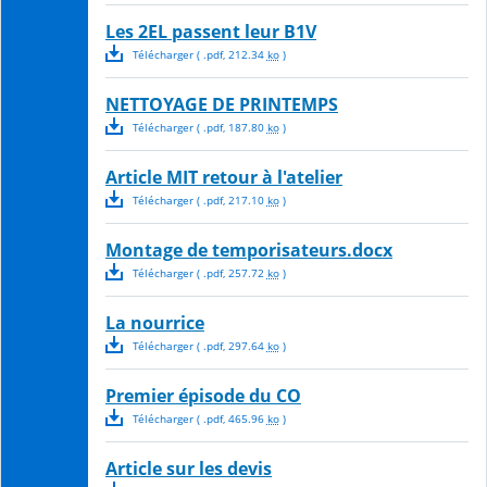
Les 2EL passent leur B1V
Télécharger
( .
pdf
,
212.34
ko
)
NETTOYAGE DE PRINTEMPS
Télécharger
( .
pdf
,
187.80
ko
)
Article MIT retour à l'atelier
Télécharger
( .
pdf
,
217.10
ko
)
Montage de temporisateurs.docx
Télécharger
( .
pdf
,
257.72
ko
)
La nourrice
Télécharger
( .
pdf
,
297.64
ko
)
Premier épisode du CO
Télécharger
( .
pdf
,
465.96
ko
)
Article sur les devis