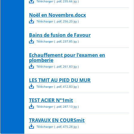
Télécharger
( .
pdf
,
235.66
ko
)
Noël en Novembre.docx
Télécharger
( .
pdf
,
256.20
ko
)
Bains de fusion de Favour
Télécharger
( .
pdf
,
237.85
ko
)
Echauffement pour l'examen en
plomberie
Télécharger
( .
pdf
,
261.83
ko
)
LES TMIT AU PIED DU MUR
Télécharger
( .
pdf
,
412.83
ko
)
TEST ACIER N°1mit
Télécharger
( .
pdf
,
287.13
ko
)
TRAVAUX EN COURSmit
Télécharger
( .
pdf
,
475.28
ko
)