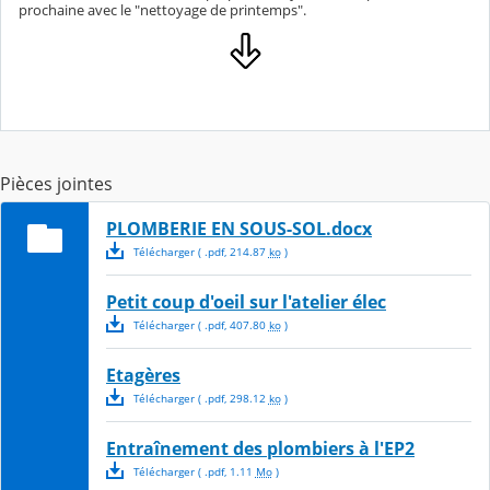
prochaine avec le "nettoyage de printemps".
Pièces jointes
PLOMBERIE EN SOUS-SOL.docx
Télécharger
( .
pdf
,
214.87
ko
)
Petit coup d'oeil sur l'atelier élec
Télécharger
( .
pdf
,
407.80
ko
)
Etagères
Télécharger
( .
pdf
,
298.12
ko
)
Entraînement des plombiers à l'EP2
Télécharger
( .
pdf
,
1.11
Mo
)