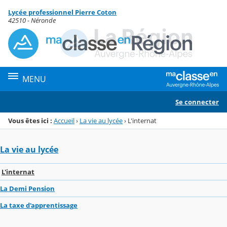
Panneau de gestion des cookies
Lycée professionnel Pierre Coton
Menu de la rubrique
Contenu
42510 - Néronde
MENU
Se connecter
Vous êtes ici :
Accueil
›
La vie au lycée
›
L'internat
La vie au lycée
L'internat
La Demi Pension
La taxe d'apprentissage