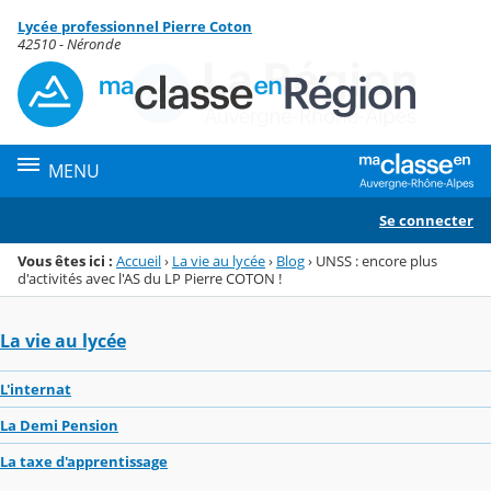
Panneau de gestion des cookies
Lycée professionnel Pierre Coton
Menu de la rubrique
Contenu
42510 - Néronde
MENU
Se connecter
Vous êtes ici :
Accueil
›
La vie au lycée
›
Blog
›
UNSS : encore plus
d'activités avec l'AS du LP Pierre COTON !
La vie au lycée
L'internat
La Demi Pension
La taxe d'apprentissage