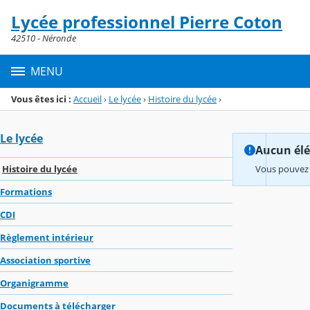
Panneau de gestion des cookies
Lycée professionnel Pierre Coton
Menu de la rubrique
Contenu
42510 - Néronde
MENU
Vous êtes ici :
Accueil
›
Le lycée
›
Histoire du lycée
›
Le lycée
Aucun élém
Histoire du lycée
Vous pouvez 
Formations
CDI
Règlement intérieur
Association sportive
Organigramme
Documents à télécharger