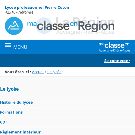
Panneau de gestion des cookies
Lycée professionnel Pierre Coton
Menu de la rubrique
Contenu
42510 - Néronde
MENU
Se connecter
Vous êtes ici :
Accueil
›
Le lycée
›
Le lycée
Histoire du lycée
Formations
CDI
Règlement intérieur