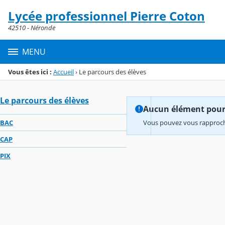
Panneau de gestion des cookies
Lycée professionnel Pierre Coton
Menu de la rubrique
Contenu
42510 - Néronde
MENU
Vous êtes ici :
Accueil
›
Le parcours des élèves
Le parcours des élèves
Aucun élément pour l
BAC
Vous pouvez vous rapproche
CAP
PIX