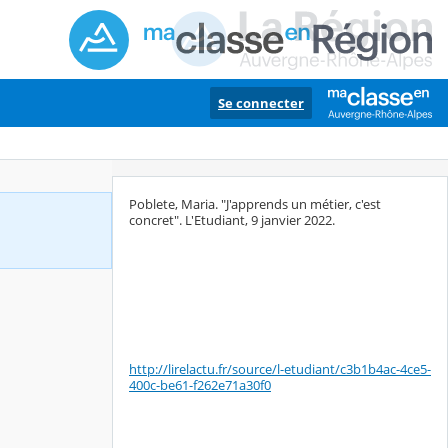
Se connecter
Poblete, Maria. "J'apprends un métier, c'est
concret". L'Etudiant, 9 janvier 2022.
http://lirelactu.fr/source/l-etudiant/c3b1b4ac-4ce5-
400c-be61-f262e71a30f0