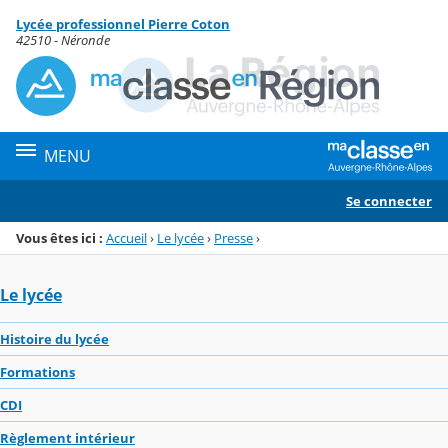
Panneau de gestion des cookies
Lycée professionnel Pierre Coton
Menu de la rubrique
Contenu
42510 - Néronde
MENU
Se connecter
Vous êtes ici :
Accueil
›
Le lycée
›
Presse
›
Le lycée
Histoire du lycée
Formations
CDI
Règlement intérieur