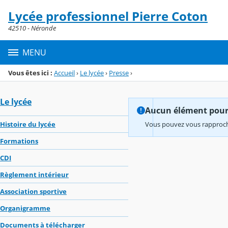
Panneau de gestion des cookies
Lycée professionnel Pierre Coton
Menu de la rubrique
Contenu
42510 - Néronde
MENU
Vous êtes ici :
Accueil
›
Le lycée
›
Presse
›
Le lycée
Aucun élément pour l
Histoire du lycée
Vous pouvez vous rapproche
Formations
CDI
Règlement intérieur
Association sportive
Organigramme
Documents à télécharger